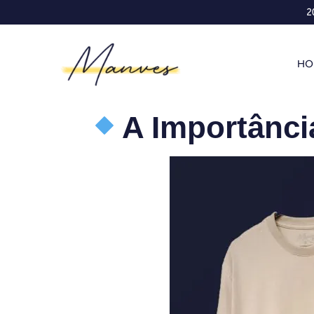
2
HO
A Importânci