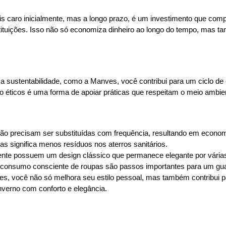
is caro inicialmente, mas a longo prazo, é um investimento que c
uições. Isso não só economiza dinheiro ao longo do tempo, mas ta
e a sustentabilidade, como a Manves, você contribui para um ciclo d
 éticos é uma forma de apoiar práticas que respeitam o meio ambien
o precisam ser substituídas com frequência, resultando em economi
 significa menos resíduos nos aterros sanitários.
nte possuem um design clássico que permanece elegante por vária
m consumo consciente de roupas são passos importantes para um guar
, você não só melhora seu estilo pessoal, mas também contribui pa
inverno com conforto e elegância.