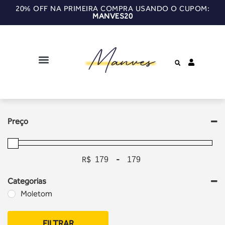
20% OFF NA PRIMEIRA COMPRA USANDO O CUPOM:
MANVES20
Preço
R$
-
Categorias
Moletom
FILTRAR