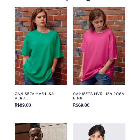
CAMISETA MVS LISA
CAMISETA MVS LISA ROSA
VERDE
PINK
R$
89.00
R$
89.00