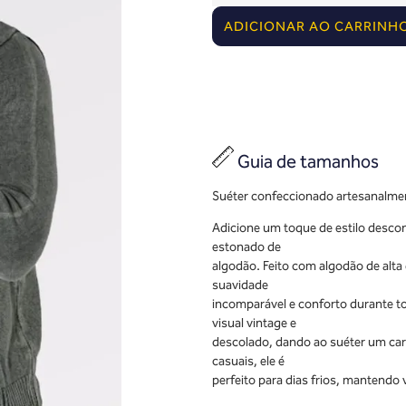
ADICIONAR AO CARRINH
Guia de tamanhos
Suéter confeccionado artesanalme
Adicione um toque de estilo desco
estonado de
algodão. Feito com algodão de alta
suavidade
incomparável e conforto durante t
visual vintage e
descolado, dando ao suéter um cará
casuais, ele é
perfeito para dias frios, mantendo