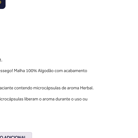
O
t.
 pêssego! Malha 100% Algodão com acabamento
aciante contendo microcápsulas de aroma Herbal.
icrocápsulas liberam o aroma durante o uso ou
O ADICIONAL