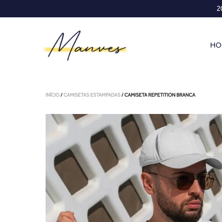
2
HO
INÍCIO
/
CAMISETAS ESTAMPADAS
/ CAMISETA REPETITION BRANCA